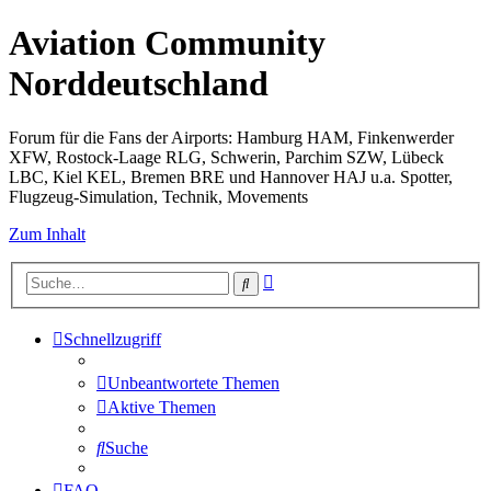
Aviation Community
Norddeutschland
Forum für die Fans der Airports: Hamburg HAM, Finkenwerder
XFW, Rostock-Laage RLG, Schwerin, Parchim SZW, Lübeck
LBC, Kiel KEL, Bremen BRE und Hannover HAJ u.a. Spotter,
Flugzeug-Simulation, Technik, Movements
Zum Inhalt
Erweiterte
Suche
Suche
Schnellzugriff
Unbeantwortete Themen
Aktive Themen
Suche
FAQ