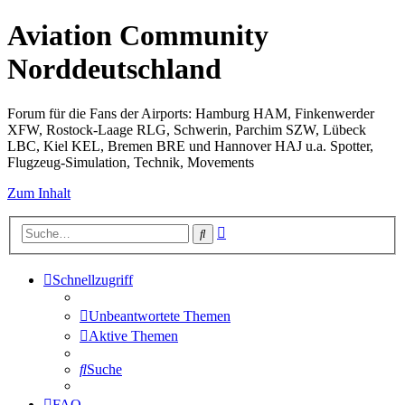
Aviation Community
Norddeutschland
Forum für die Fans der Airports: Hamburg HAM, Finkenwerder
XFW, Rostock-Laage RLG, Schwerin, Parchim SZW, Lübeck
LBC, Kiel KEL, Bremen BRE und Hannover HAJ u.a. Spotter,
Flugzeug-Simulation, Technik, Movements
Zum Inhalt
Erweiterte
Suche
Suche
Schnellzugriff
Unbeantwortete Themen
Aktive Themen
Suche
FAQ