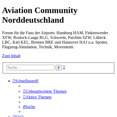
Aviation Community
Norddeutschland
Forum für die Fans der Airports: Hamburg HAM, Finkenwerder
XFW, Rostock-Laage RLG, Schwerin, Parchim SZW, Lübeck
LBC, Kiel KEL, Bremen BRE und Hannover HAJ u.a. Spotter,
Flugzeug-Simulation, Technik, Movements
Zum Inhalt
Erweiterte
Suche
Suche
Schnellzugriff
Unbeantwortete Themen
Aktive Themen
Suche
FAQ