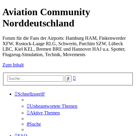
Aviation Community
Norddeutschland
Forum für die Fans der Airports: Hamburg HAM, Finkenwerder
XFW, Rostock-Laage RLG, Schwerin, Parchim SZW, Lübeck
LBC, Kiel KEL, Bremen BRE und Hannover HAJ u.a. Spotter,
Flugzeug-Simulation, Technik, Movements
Zum Inhalt
Erweiterte
Suche
Suche
Schnellzugriff
Unbeantwortete Themen
Aktive Themen
Suche
FAQ