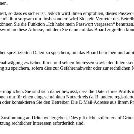
nen.
rt, so dass es sicher ist. Jedoch wird Ihnen empfohlen, dieses Passwo
ie mit ihm sorgsam um. Insbesondere wird Sie kein Vertreter des Betrei
o können Sie die Funktion „Ich habe mein Passwort vergessen“ benutz
sswort an diese Adresse, mit dem Sie dann auf das Board zugreifen kön
her spezifizierten Daten zu speichern, um das Board betreiben und anb
ssenabwägung zwischen Ihren und seinen Interessen sowie den Interesse
 zu speichern, sofern dies zur Gefahrenabwehr oder zur rechtlichen N
möglichen. Sie sind sich daher bewusst, dass die Daten Ihres Profils un
nen nur für einen eingeschränkten Nutzerkreis (z. B. andere registrier
der kontaktieren Sie den Betreiber. Die E-Mail-Adresse aus Ihrem Prof
 Zustimmung an Dritte weitergeben. Dies gilt nicht, sofern er auf Grun
zung rechtlicher Interessen erforderlich sind.