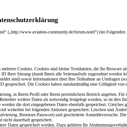
atenschutzerklärung
nd“ („http://www.aviation-community.de/forum-nord“) (im Folgenden „
mehrere Cookies. Cookies sind kleine Textdateien, die Ihr Browser al
le ID Ihrer Sitzung (damit Ihnen alle Seitenaufrufe zugeordnet werden 
meldet sind) sowie Informationen über Ihre Teilnahme an Umfragen (sof
-ID gespeichert. Die Cookies haben standardmäßig eine Gültigkeit von e
rierung, in Ihrem Profil oder Ihrem persönlichem Bereich angeben. Für 
eiber weitere Daten als notwendig festgelegt wurden, so ist dies für 
so werden die dort eingegebenen Daten ebenfalls gespeichert. Gleiches g
 wird weiterhin bei folgenden Aktionen gespeichert: Löschen und Ände
ktivierung, Benutzer-Passwort) und gescheiterte Anmeldeversuche. D
d nicht dauerhaft gespeichert.
itere Daten gespeichert werden. Dazu gehören Ihr Abstimmungsverhalte