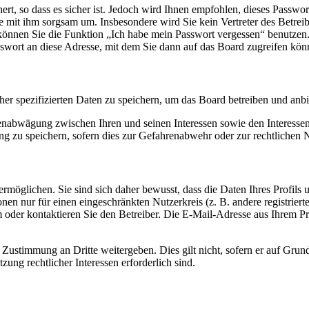
rt, so dass es sicher ist. Jedoch wird Ihnen empfohlen, dieses Passwo
ie mit ihm sorgsam um. Insbesondere wird Sie kein Vertreter des Betrei
o können Sie die Funktion „Ich habe mein Passwort vergessen“ benutz
sswort an diese Adresse, mit dem Sie dann auf das Board zugreifen kön
her spezifizierten Daten zu speichern, um das Board betreiben und anb
ssenabwägung zwischen Ihren und seinen Interessen sowie den Interesse
 zu speichern, sofern dies zur Gefahrenabwehr oder zur rechtlichen N
möglichen. Sie sind sich daher bewusst, dass die Daten Ihres Profils un
nen nur für einen eingeschränkten Nutzerkreis (z. B. andere registrier
der kontaktieren Sie den Betreiber. Die E-Mail-Adresse aus Ihrem Prof
 Zustimmung an Dritte weitergeben. Dies gilt nicht, sofern er auf Grun
zung rechtlicher Interessen erforderlich sind.