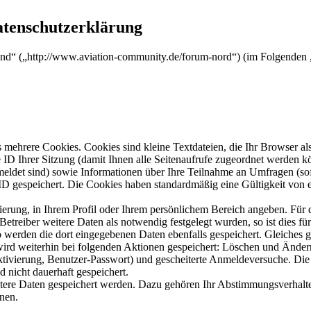
atenschutzerklärung
nd“ („http://www.aviation-community.de/forum-nord“) (im Folgenden „
mehrere Cookies. Cookies sind kleine Textdateien, die Ihr Browser al
le ID Ihrer Sitzung (damit Ihnen alle Seitenaufrufe zugeordnet werden 
meldet sind) sowie Informationen über Ihre Teilnahme an Umfragen (sof
-ID gespeichert. Die Cookies haben standardmäßig eine Gültigkeit von e
rierung, in Ihrem Profil oder Ihrem persönlichem Bereich angeben. Für 
eiber weitere Daten als notwendig festgelegt wurden, so ist dies für 
so werden die dort eingegebenen Daten ebenfalls gespeichert. Gleiches g
 wird weiterhin bei folgenden Aktionen gespeichert: Löschen und Ände
ktivierung, Benutzer-Passwort) und gescheiterte Anmeldeversuche. D
d nicht dauerhaft gespeichert.
itere Daten gespeichert werden. Dazu gehören Ihr Abstimmungsverhalte
nen.