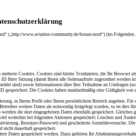
atenschutzerklärung
nd“ („http://www.aviation-community.de/forum-nord“) (im Folgenden „
mehrere Cookies. Cookies sind kleine Textdateien, die Ihr Browser al
le ID Ihrer Sitzung (damit Ihnen alle Seitenaufrufe zugeordnet werden 
meldet sind) sowie Informationen über Ihre Teilnahme an Umfragen (sof
-ID gespeichert. Die Cookies haben standardmäßig eine Gültigkeit von e
rierung, in Ihrem Profil oder Ihrem persönlichem Bereich angeben. Für 
eiber weitere Daten als notwendig festgelegt wurden, so ist dies für 
so werden die dort eingegebenen Daten ebenfalls gespeichert. Gleiches g
 wird weiterhin bei folgenden Aktionen gespeichert: Löschen und Ände
ktivierung, Benutzer-Passwort) und gescheiterte Anmeldeversuche. D
d nicht dauerhaft gespeichert.
itere Daten gespeichert werden. Dazu gehören Ihr Abstimmungsverhalte