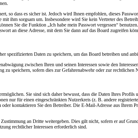
nen.
rt, so dass es sicher ist. Jedoch wird Ihnen empfohlen, dieses Passwo
ie mit ihm sorgsam um. Insbesondere wird Sie kein Vertreter des Betrei
o können Sie die Funktion „Ich habe mein Passwort vergessen“ benutz
sswort an diese Adresse, mit dem Sie dann auf das Board zugreifen kön
her spezifizierten Daten zu speichern, um das Board betreiben und anb
ssenabwägung zwischen Ihren und seinen Interessen sowie den Interesse
 zu speichern, sofern dies zur Gefahrenabwehr oder zur rechtlichen N
möglichen. Sie sind sich daher bewusst, dass die Daten Ihres Profils un
nen nur für einen eingeschränkten Nutzerkreis (z. B. andere registrier
der kontaktieren Sie den Betreiber. Die E-Mail-Adresse aus Ihrem Prof
 Zustimmung an Dritte weitergeben. Dies gilt nicht, sofern er auf Grun
zung rechtlicher Interessen erforderlich sind.