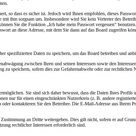
nen.
rt, so dass es sicher ist. Jedoch wird Ihnen empfohlen, dieses Passwo
ie mit ihm sorgsam um. Insbesondere wird Sie kein Vertreter des Betrei
o können Sie die Funktion „Ich habe mein Passwort vergessen“ benutz
sswort an diese Adresse, mit dem Sie dann auf das Board zugreifen kön
her spezifizierten Daten zu speichern, um das Board betreiben und anb
ssenabwägung zwischen Ihren und seinen Interessen sowie den Interesse
 zu speichern, sofern dies zur Gefahrenabwehr oder zur rechtlichen N
möglichen. Sie sind sich daher bewusst, dass die Daten Ihres Profils un
nen nur für einen eingeschränkten Nutzerkreis (z. B. andere registrier
der kontaktieren Sie den Betreiber. Die E-Mail-Adresse aus Ihrem Prof
 Zustimmung an Dritte weitergeben. Dies gilt nicht, sofern er auf Grun
zung rechtlicher Interessen erforderlich sind.