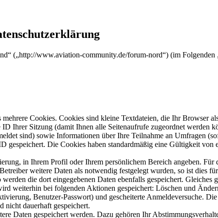
atenschutzerklärung
nd“ („http://www.aviation-community.de/forum-nord“) (im Folgenden „
mehrere Cookies. Cookies sind kleine Textdateien, die Ihr Browser al
le ID Ihrer Sitzung (damit Ihnen alle Seitenaufrufe zugeordnet werden 
meldet sind) sowie Informationen über Ihre Teilnahme an Umfragen (sof
-ID gespeichert. Die Cookies haben standardmäßig eine Gültigkeit von e
rierung, in Ihrem Profil oder Ihrem persönlichem Bereich angeben. Für 
eiber weitere Daten als notwendig festgelegt wurden, so ist dies für 
so werden die dort eingegebenen Daten ebenfalls gespeichert. Gleiches g
 wird weiterhin bei folgenden Aktionen gespeichert: Löschen und Ände
ktivierung, Benutzer-Passwort) und gescheiterte Anmeldeversuche. D
d nicht dauerhaft gespeichert.
itere Daten gespeichert werden. Dazu gehören Ihr Abstimmungsverhalte