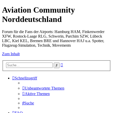
Aviation Community
Norddeutschland
Forum für die Fans der Airports: Hamburg HAM, Finkenwerder
XFW, Rostock-Laage RLG, Schwerin, Parchim SZW, Lübeck
LBC, Kiel KEL, Bremen BRE und Hannover HAJ u.a. Spotter,
Flugzeug-Simulation, Technik, Movements
Zum Inhalt
Erweiterte
Suche
Suche
Schnellzugriff
Unbeantwortete Themen
Aktive Themen
Suche
FAQ