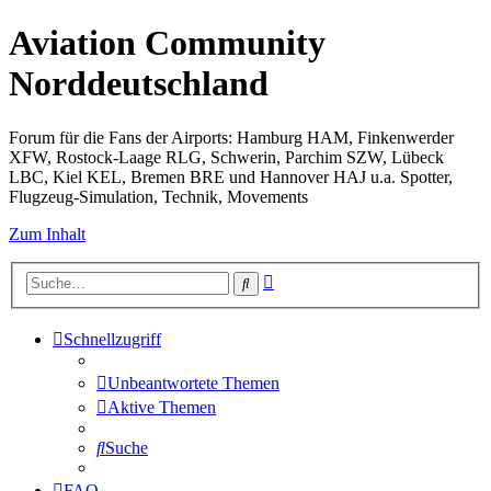
Aviation Community
Norddeutschland
Forum für die Fans der Airports: Hamburg HAM, Finkenwerder
XFW, Rostock-Laage RLG, Schwerin, Parchim SZW, Lübeck
LBC, Kiel KEL, Bremen BRE und Hannover HAJ u.a. Spotter,
Flugzeug-Simulation, Technik, Movements
Zum Inhalt
Erweiterte
Suche
Suche
Schnellzugriff
Unbeantwortete Themen
Aktive Themen
Suche
FAQ