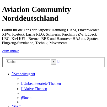
Aviation Community
Norddeutschland
Forum für die Fans der Airports: Hamburg HAM, Finkenwerder
XFW, Rostock-Laage RLG, Schwerin, Parchim SZW, Lübeck
LBC, Kiel KEL, Bremen BRE und Hannover HAJ u.a. Spotter,
Flugzeug-Simulation, Technik, Movements
Zum Inhalt
Erweiterte
Suche
Suche
Schnellzugriff
Unbeantwortete Themen
Aktive Themen
Suche
FAQ