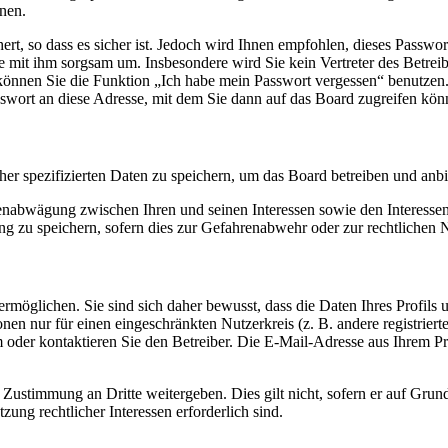
nen.
rt, so dass es sicher ist. Jedoch wird Ihnen empfohlen, dieses Passwo
ie mit ihm sorgsam um. Insbesondere wird Sie kein Vertreter des Betrei
o können Sie die Funktion „Ich habe mein Passwort vergessen“ benutz
sswort an diese Adresse, mit dem Sie dann auf das Board zugreifen kön
her spezifizierten Daten zu speichern, um das Board betreiben und anb
ssenabwägung zwischen Ihren und seinen Interessen sowie den Interesse
 zu speichern, sofern dies zur Gefahrenabwehr oder zur rechtlichen N
möglichen. Sie sind sich daher bewusst, dass die Daten Ihres Profils un
nen nur für einen eingeschränkten Nutzerkreis (z. B. andere registrier
der kontaktieren Sie den Betreiber. Die E-Mail-Adresse aus Ihrem Prof
 Zustimmung an Dritte weitergeben. Dies gilt nicht, sofern er auf Grun
zung rechtlicher Interessen erforderlich sind.