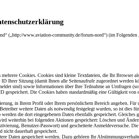
atenschutzerklärung
nd“ („http://www.aviation-community.de/forum-nord“) (im Folgenden „
mehrere Cookies. Cookies sind kleine Textdateien, die Ihr Browser al
le ID Ihrer Sitzung (damit Ihnen alle Seitenaufrufe zugeordnet werden 
meldet sind) sowie Informationen über Ihre Teilnahme an Umfragen (sof
-ID gespeichert. Die Cookies haben standardmäßig eine Gültigkeit von e
rierung, in Ihrem Profil oder Ihrem persönlichem Bereich angeben. Für 
eiber weitere Daten als notwendig festgelegt wurden, so ist dies für 
so werden die dort eingegebenen Daten ebenfalls gespeichert. Gleiches g
 wird weiterhin bei folgenden Aktionen gespeichert: Löschen und Ände
ktivierung, Benutzer-Passwort) und gescheiterte Anmeldeversuche. D
d nicht dauerhaft gespeichert.
itere Daten gespeichert werden. Dazu gehören Ihr Abstimmungsverhalte