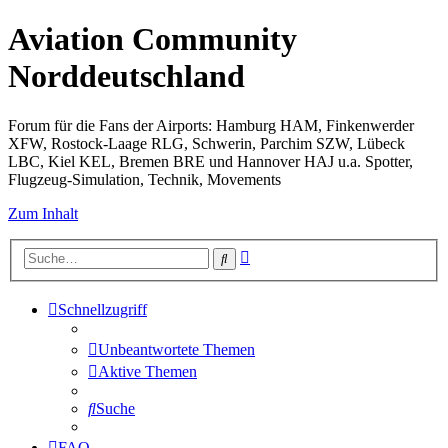
Aviation Community
Norddeutschland
Forum für die Fans der Airports: Hamburg HAM, Finkenwerder
XFW, Rostock-Laage RLG, Schwerin, Parchim SZW, Lübeck
LBC, Kiel KEL, Bremen BRE und Hannover HAJ u.a. Spotter,
Flugzeug-Simulation, Technik, Movements
Zum Inhalt
Erweiterte
Suche
Suche
Schnellzugriff
Unbeantwortete Themen
Aktive Themen
Suche
FAQ