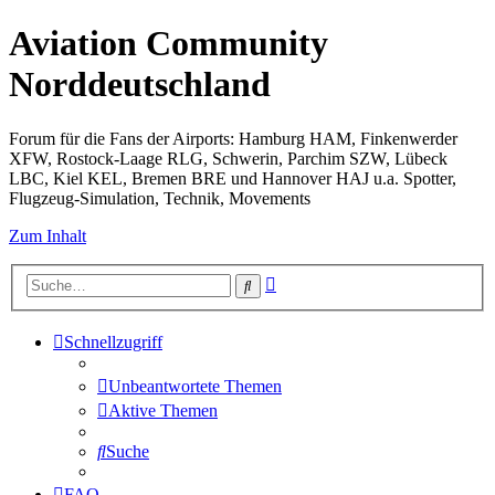
Aviation Community
Norddeutschland
Forum für die Fans der Airports: Hamburg HAM, Finkenwerder
XFW, Rostock-Laage RLG, Schwerin, Parchim SZW, Lübeck
LBC, Kiel KEL, Bremen BRE und Hannover HAJ u.a. Spotter,
Flugzeug-Simulation, Technik, Movements
Zum Inhalt
Erweiterte
Suche
Suche
Schnellzugriff
Unbeantwortete Themen
Aktive Themen
Suche
FAQ