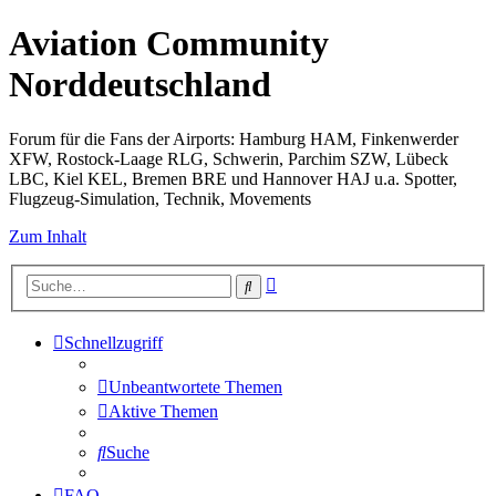
Aviation Community
Norddeutschland
Forum für die Fans der Airports: Hamburg HAM, Finkenwerder
XFW, Rostock-Laage RLG, Schwerin, Parchim SZW, Lübeck
LBC, Kiel KEL, Bremen BRE und Hannover HAJ u.a. Spotter,
Flugzeug-Simulation, Technik, Movements
Zum Inhalt
Erweiterte
Suche
Suche
Schnellzugriff
Unbeantwortete Themen
Aktive Themen
Suche
FAQ