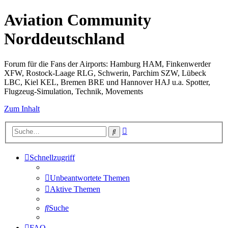
Aviation Community
Norddeutschland
Forum für die Fans der Airports: Hamburg HAM, Finkenwerder
XFW, Rostock-Laage RLG, Schwerin, Parchim SZW, Lübeck
LBC, Kiel KEL, Bremen BRE und Hannover HAJ u.a. Spotter,
Flugzeug-Simulation, Technik, Movements
Zum Inhalt
Erweiterte
Suche
Suche
Schnellzugriff
Unbeantwortete Themen
Aktive Themen
Suche
FAQ