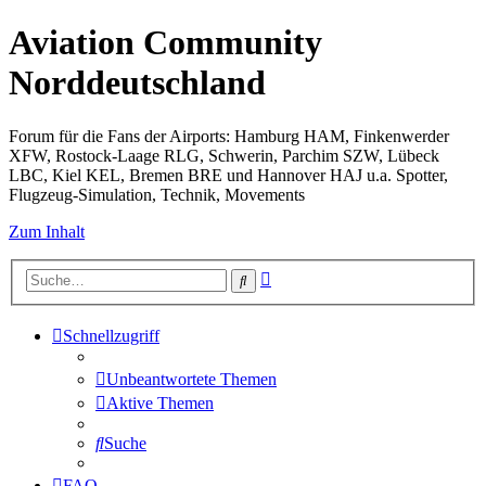
Aviation Community
Norddeutschland
Forum für die Fans der Airports: Hamburg HAM, Finkenwerder
XFW, Rostock-Laage RLG, Schwerin, Parchim SZW, Lübeck
LBC, Kiel KEL, Bremen BRE und Hannover HAJ u.a. Spotter,
Flugzeug-Simulation, Technik, Movements
Zum Inhalt
Erweiterte
Suche
Suche
Schnellzugriff
Unbeantwortete Themen
Aktive Themen
Suche
FAQ