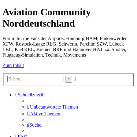
Aviation Community
Norddeutschland
Forum für die Fans der Airports: Hamburg HAM, Finkenwerder
XFW, Rostock-Laage RLG, Schwerin, Parchim SZW, Lübeck
LBC, Kiel KEL, Bremen BRE und Hannover HAJ u.a. Spotter,
Flugzeug-Simulation, Technik, Movements
Zum Inhalt
Erweiterte
Suche
Suche
Schnellzugriff
Unbeantwortete Themen
Aktive Themen
Suche
FAQ