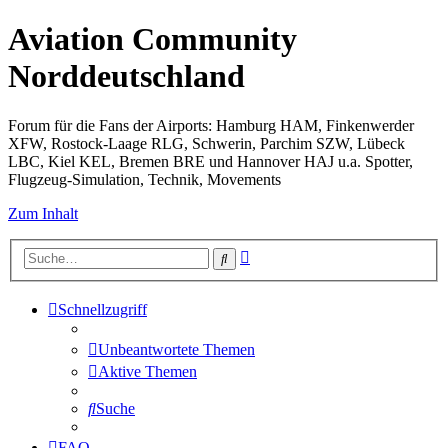
Aviation Community
Norddeutschland
Forum für die Fans der Airports: Hamburg HAM, Finkenwerder
XFW, Rostock-Laage RLG, Schwerin, Parchim SZW, Lübeck
LBC, Kiel KEL, Bremen BRE und Hannover HAJ u.a. Spotter,
Flugzeug-Simulation, Technik, Movements
Zum Inhalt
Erweiterte
Suche
Suche
Schnellzugriff
Unbeantwortete Themen
Aktive Themen
Suche
FAQ