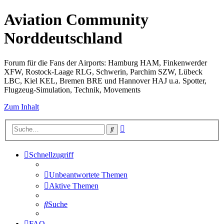
Aviation Community
Norddeutschland
Forum für die Fans der Airports: Hamburg HAM, Finkenwerder
XFW, Rostock-Laage RLG, Schwerin, Parchim SZW, Lübeck
LBC, Kiel KEL, Bremen BRE und Hannover HAJ u.a. Spotter,
Flugzeug-Simulation, Technik, Movements
Zum Inhalt
Erweiterte
Suche
Suche
Schnellzugriff
Unbeantwortete Themen
Aktive Themen
Suche
FAQ