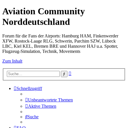
Aviation Community
Norddeutschland
Forum für die Fans der Airports: Hamburg HAM, Finkenwerder
XFW, Rostock-Laage RLG, Schwerin, Parchim SZW, Lübeck
LBC, Kiel KEL, Bremen BRE und Hannover HAJ u.a. Spotter,
Flugzeug-Simulation, Technik, Movements
Zum Inhalt
Erweiterte
Suche
Suche
Schnellzugriff
Unbeantwortete Themen
Aktive Themen
Suche
FAQ