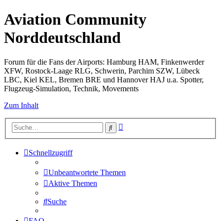
Aviation Community
Norddeutschland
Forum für die Fans der Airports: Hamburg HAM, Finkenwerder
XFW, Rostock-Laage RLG, Schwerin, Parchim SZW, Lübeck
LBC, Kiel KEL, Bremen BRE und Hannover HAJ u.a. Spotter,
Flugzeug-Simulation, Technik, Movements
Zum Inhalt
Erweiterte
Suche
Suche
Schnellzugriff
Unbeantwortete Themen
Aktive Themen
Suche
FAQ