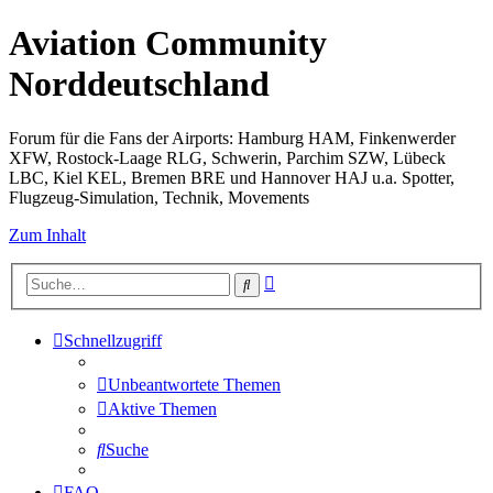
Aviation Community
Norddeutschland
Forum für die Fans der Airports: Hamburg HAM, Finkenwerder
XFW, Rostock-Laage RLG, Schwerin, Parchim SZW, Lübeck
LBC, Kiel KEL, Bremen BRE und Hannover HAJ u.a. Spotter,
Flugzeug-Simulation, Technik, Movements
Zum Inhalt
Erweiterte
Suche
Suche
Schnellzugriff
Unbeantwortete Themen
Aktive Themen
Suche
FAQ