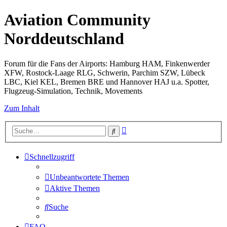
Aviation Community
Norddeutschland
Forum für die Fans der Airports: Hamburg HAM, Finkenwerder
XFW, Rostock-Laage RLG, Schwerin, Parchim SZW, Lübeck
LBC, Kiel KEL, Bremen BRE und Hannover HAJ u.a. Spotter,
Flugzeug-Simulation, Technik, Movements
Zum Inhalt
Erweiterte
Suche
Suche
Schnellzugriff
Unbeantwortete Themen
Aktive Themen
Suche
FAQ