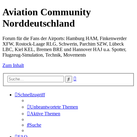
Aviation Community
Norddeutschland
Forum für die Fans der Airports: Hamburg HAM, Finkenwerder
XFW, Rostock-Laage RLG, Schwerin, Parchim SZW, Lübeck
LBC, Kiel KEL, Bremen BRE und Hannover HAJ u.a. Spotter,
Flugzeug-Simulation, Technik, Movements
Zum Inhalt
Erweiterte
Suche
Suche
Schnellzugriff
Unbeantwortete Themen
Aktive Themen
Suche
FAQ