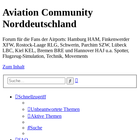
Aviation Community
Norddeutschland
Forum für die Fans der Airports: Hamburg HAM, Finkenwerder
XFW, Rostock-Laage RLG, Schwerin, Parchim SZW, Lübeck
LBC, Kiel KEL, Bremen BRE und Hannover HAJ u.a. Spotter,
Flugzeug-Simulation, Technik, Movements
Zum Inhalt
Erweiterte
Suche
Suche
Schnellzugriff
Unbeantwortete Themen
Aktive Themen
Suche
FAQ