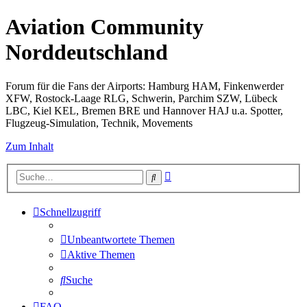
Aviation Community
Norddeutschland
Forum für die Fans der Airports: Hamburg HAM, Finkenwerder
XFW, Rostock-Laage RLG, Schwerin, Parchim SZW, Lübeck
LBC, Kiel KEL, Bremen BRE und Hannover HAJ u.a. Spotter,
Flugzeug-Simulation, Technik, Movements
Zum Inhalt
Erweiterte
Suche
Suche
Schnellzugriff
Unbeantwortete Themen
Aktive Themen
Suche
FAQ