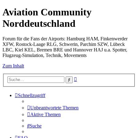
Aviation Community
Norddeutschland
Forum für die Fans der Airports: Hamburg HAM, Finkenwerder
XFW, Rostock-Laage RLG, Schwerin, Parchim SZW, Lübeck
LBC, Kiel KEL, Bremen BRE und Hannover HAJ u.a. Spotter,
Flugzeug-Simulation, Technik, Movements
Zum Inhalt
Erweiterte
Suche
Suche
Schnellzugriff
Unbeantwortete Themen
Aktive Themen
Suche
FAQ