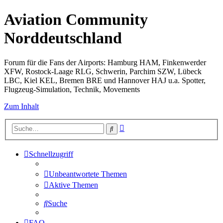
Aviation Community
Norddeutschland
Forum für die Fans der Airports: Hamburg HAM, Finkenwerder
XFW, Rostock-Laage RLG, Schwerin, Parchim SZW, Lübeck
LBC, Kiel KEL, Bremen BRE und Hannover HAJ u.a. Spotter,
Flugzeug-Simulation, Technik, Movements
Zum Inhalt
Erweiterte
Suche
Suche
Schnellzugriff
Unbeantwortete Themen
Aktive Themen
Suche
FAQ