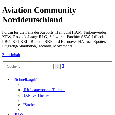
Aviation Community
Norddeutschland
Forum für die Fans der Airports: Hamburg HAM, Finkenwerder
XFW, Rostock-Laage RLG, Schwerin, Parchim SZW, Lübeck
LBC, Kiel KEL, Bremen BRE und Hannover HAJ u.a. Spotter,
Flugzeug-Simulation, Technik, Movements
Zum Inhalt
Erweiterte
Suche
Suche
Schnellzugriff
Unbeantwortete Themen
Aktive Themen
Suche
FAQ