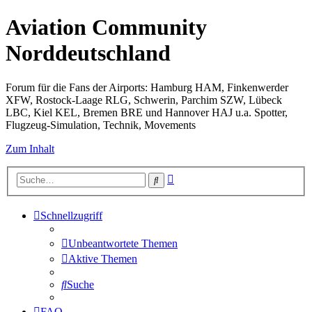
Aviation Community
Norddeutschland
Forum für die Fans der Airports: Hamburg HAM, Finkenwerder
XFW, Rostock-Laage RLG, Schwerin, Parchim SZW, Lübeck
LBC, Kiel KEL, Bremen BRE und Hannover HAJ u.a. Spotter,
Flugzeug-Simulation, Technik, Movements
Zum Inhalt
Erweiterte
Suche
Suche
Schnellzugriff
Unbeantwortete Themen
Aktive Themen
Suche
FAQ