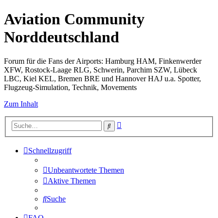
Aviation Community
Norddeutschland
Forum für die Fans der Airports: Hamburg HAM, Finkenwerder
XFW, Rostock-Laage RLG, Schwerin, Parchim SZW, Lübeck
LBC, Kiel KEL, Bremen BRE und Hannover HAJ u.a. Spotter,
Flugzeug-Simulation, Technik, Movements
Zum Inhalt
Erweiterte
Suche
Suche
Schnellzugriff
Unbeantwortete Themen
Aktive Themen
Suche
FAQ