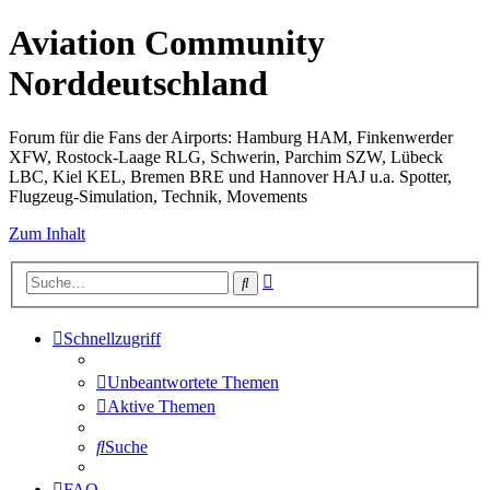
Aviation Community
Norddeutschland
Forum für die Fans der Airports: Hamburg HAM, Finkenwerder
XFW, Rostock-Laage RLG, Schwerin, Parchim SZW, Lübeck
LBC, Kiel KEL, Bremen BRE und Hannover HAJ u.a. Spotter,
Flugzeug-Simulation, Technik, Movements
Zum Inhalt
Erweiterte
Suche
Suche
Schnellzugriff
Unbeantwortete Themen
Aktive Themen
Suche
FAQ