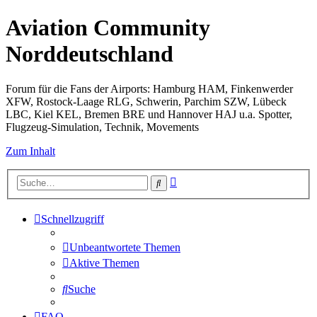
Aviation Community
Norddeutschland
Forum für die Fans der Airports: Hamburg HAM, Finkenwerder
XFW, Rostock-Laage RLG, Schwerin, Parchim SZW, Lübeck
LBC, Kiel KEL, Bremen BRE und Hannover HAJ u.a. Spotter,
Flugzeug-Simulation, Technik, Movements
Zum Inhalt
Erweiterte
Suche
Suche
Schnellzugriff
Unbeantwortete Themen
Aktive Themen
Suche
FAQ