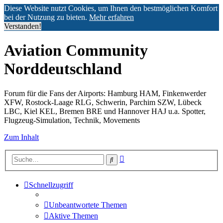
Diese Website nutzt Cookies, um Ihnen den bestmöglichen Komfort
bei der Nutzung zu bieten.
Mehr erfahren
Verstanden!
Aviation Community
Norddeutschland
Forum für die Fans der Airports: Hamburg HAM, Finkenwerder
XFW, Rostock-Laage RLG, Schwerin, Parchim SZW, Lübeck
LBC, Kiel KEL, Bremen BRE und Hannover HAJ u.a. Spotter,
Flugzeug-Simulation, Technik, Movements
Zum Inhalt
Erweiterte
Suche
Suche
Schnellzugriff
Unbeantwortete Themen
Aktive Themen