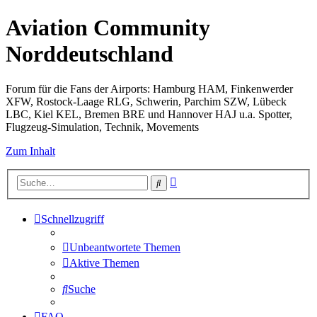
Aviation Community
Norddeutschland
Forum für die Fans der Airports: Hamburg HAM, Finkenwerder
XFW, Rostock-Laage RLG, Schwerin, Parchim SZW, Lübeck
LBC, Kiel KEL, Bremen BRE und Hannover HAJ u.a. Spotter,
Flugzeug-Simulation, Technik, Movements
Zum Inhalt
Erweiterte
Suche
Suche
Schnellzugriff
Unbeantwortete Themen
Aktive Themen
Suche
FAQ