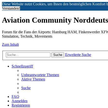
Diese Website nutzt Cookies, um Ihnen den bestmöglichen Komfort b
Verstanden!
Aviation Community Norddeuts
Forum für die Fans der Airports: Hamburg HAM, Finkenwerder XF
Simulation, Technik, Movements
Zum Inhalt
Erweiterte Suche
Suche
Schnellzugriff
Unbeantwortete Themen
Aktive Themen
Suche
FAQ
Anmelden
Registrieren