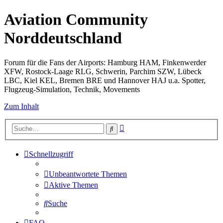
Aviation Community
Norddeutschland
Forum für die Fans der Airports: Hamburg HAM, Finkenwerder
XFW, Rostock-Laage RLG, Schwerin, Parchim SZW, Lübeck
LBC, Kiel KEL, Bremen BRE und Hannover HAJ u.a. Spotter,
Flugzeug-Simulation, Technik, Movements
Zum Inhalt
Erweiterte
Suche
Suche
Schnellzugriff
Unbeantwortete Themen
Aktive Themen
Suche
FAQ