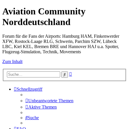
Aviation Community
Norddeutschland
Forum für die Fans der Airports: Hamburg HAM, Finkenwerder
XFW, Rostock-Laage RLG, Schwerin, Parchim SZW, Lübeck
LBC, Kiel KEL, Bremen BRE und Hannover HAJ u.a. Spotter,
Flugzeug-Simulation, Technik, Movements
Zum Inhalt
Erweiterte
Suche
Suche
Schnellzugriff
Unbeantwortete Themen
Aktive Themen
Suche
FAQ