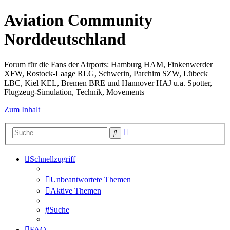
Aviation Community
Norddeutschland
Forum für die Fans der Airports: Hamburg HAM, Finkenwerder
XFW, Rostock-Laage RLG, Schwerin, Parchim SZW, Lübeck
LBC, Kiel KEL, Bremen BRE und Hannover HAJ u.a. Spotter,
Flugzeug-Simulation, Technik, Movements
Zum Inhalt
Erweiterte
Suche
Suche
Schnellzugriff
Unbeantwortete Themen
Aktive Themen
Suche
FAQ