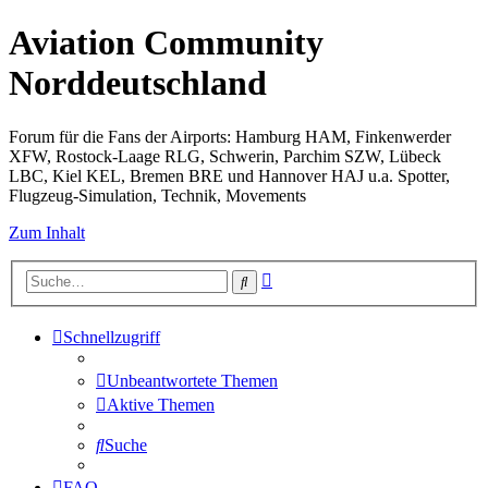
Aviation Community
Norddeutschland
Forum für die Fans der Airports: Hamburg HAM, Finkenwerder
XFW, Rostock-Laage RLG, Schwerin, Parchim SZW, Lübeck
LBC, Kiel KEL, Bremen BRE und Hannover HAJ u.a. Spotter,
Flugzeug-Simulation, Technik, Movements
Zum Inhalt
Erweiterte
Suche
Suche
Schnellzugriff
Unbeantwortete Themen
Aktive Themen
Suche
FAQ