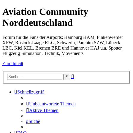
Aviation Community
Norddeutschland
Forum für die Fans der Airports: Hamburg HAM, Finkenwerder
XFW, Rostock-Laage RLG, Schwerin, Parchim SZW, Lübeck
LBC, Kiel KEL, Bremen BRE und Hannover HAJ u.a. Spotter,
Flugzeug-Simulation, Technik, Movements
Zum Inhalt
Erweiterte
Suche
Suche
Schnellzugriff
Unbeantwortete Themen
Aktive Themen
Suche
FAQ