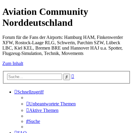
Aviation Community
Norddeutschland
Forum für die Fans der Airports: Hamburg HAM, Finkenwerder
XFW, Rostock-Laage RLG, Schwerin, Parchim SZW, Lübeck
LBC, Kiel KEL, Bremen BRE und Hannover HAJ u.a. Spotter,
Flugzeug-Simulation, Technik, Movements
Zum Inhalt
Erweiterte
Suche
Suche
Schnellzugriff
Unbeantwortete Themen
Aktive Themen
Suche
FAQ