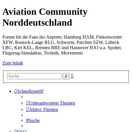
Aviation Community
Norddeutschland
Forum für die Fans der Airports: Hamburg HAM, Finkenwerder
XFW, Rostock-Laage RLG, Schwerin, Parchim SZW, Lübeck
LBC, Kiel KEL, Bremen BRE und Hannover HAJ u.a. Spotter,
Flugzeug-Simulation, Technik, Movements
Zum Inhalt
Erweiterte
Suche
Suche
Schnellzugriff
Unbeantwortete Themen
Aktive Themen
Suche
FAQ