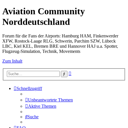
Aviation Community
Norddeutschland
Forum für die Fans der Airports: Hamburg HAM, Finkenwerder
XFW, Rostock-Laage RLG, Schwerin, Parchim SZW, Lübeck
LBC, Kiel KEL, Bremen BRE und Hannover HAJ u.a. Spotter,
Flugzeug-Simulation, Technik, Movements
Zum Inhalt
Erweiterte
Suche
Suche
Schnellzugriff
Unbeantwortete Themen
Aktive Themen
Suche
FAQ