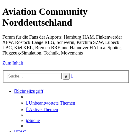
Aviation Community
Norddeutschland
Forum für die Fans der Airports: Hamburg HAM, Finkenwerder
XFW, Rostock-Laage RLG, Schwerin, Parchim SZW, Lübeck
LBC, Kiel KEL, Bremen BRE und Hannover HAJ u.a. Spotter,
Flugzeug-Simulation, Technik, Movements
Zum Inhalt
Erweiterte
Suche
Suche
Schnellzugriff
Unbeantwortete Themen
Aktive Themen
Suche
FAQ