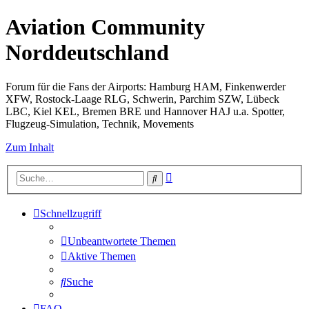
Aviation Community
Norddeutschland
Forum für die Fans der Airports: Hamburg HAM, Finkenwerder
XFW, Rostock-Laage RLG, Schwerin, Parchim SZW, Lübeck
LBC, Kiel KEL, Bremen BRE und Hannover HAJ u.a. Spotter,
Flugzeug-Simulation, Technik, Movements
Zum Inhalt
Erweiterte
Suche
Suche
Schnellzugriff
Unbeantwortete Themen
Aktive Themen
Suche
FAQ