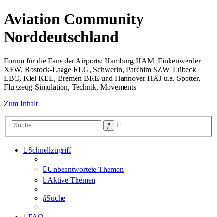
Aviation Community
Norddeutschland
Forum für die Fans der Airports: Hamburg HAM, Finkenwerder
XFW, Rostock-Laage RLG, Schwerin, Parchim SZW, Lübeck
LBC, Kiel KEL, Bremen BRE und Hannover HAJ u.a. Spotter,
Flugzeug-Simulation, Technik, Movements
Zum Inhalt
Erweiterte
Suche
Suche
Schnellzugriff
Unbeantwortete Themen
Aktive Themen
Suche
FAQ