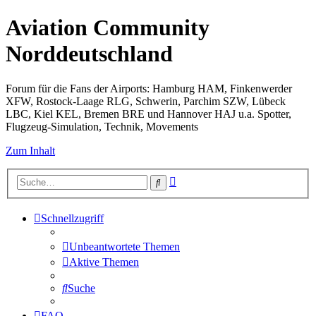
Aviation Community
Norddeutschland
Forum für die Fans der Airports: Hamburg HAM, Finkenwerder
XFW, Rostock-Laage RLG, Schwerin, Parchim SZW, Lübeck
LBC, Kiel KEL, Bremen BRE und Hannover HAJ u.a. Spotter,
Flugzeug-Simulation, Technik, Movements
Zum Inhalt
Erweiterte
Suche
Suche
Schnellzugriff
Unbeantwortete Themen
Aktive Themen
Suche
FAQ