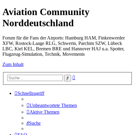
Aviation Community
Norddeutschland
Forum für die Fans der Airports: Hamburg HAM, Finkenwerder
XFW, Rostock-Laage RLG, Schwerin, Parchim SZW, Lübeck
LBC, Kiel KEL, Bremen BRE und Hannover HAJ u.a. Spotter,
Flugzeug-Simulation, Technik, Movements
Zum Inhalt
Erweiterte
Suche
Suche
Schnellzugriff
Unbeantwortete Themen
Aktive Themen
Suche
FAQ